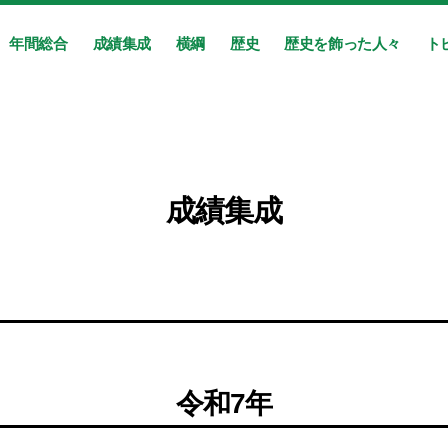
年間総合
成績集成
横綱
歴史
歴史を飾った人々
ト
成績集成
令和7年