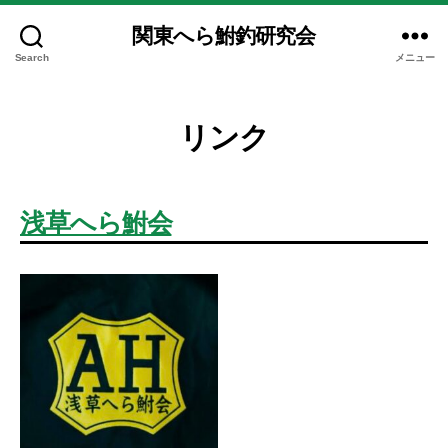
関東へら鮒釣研究会
Search
メニュー
リンク
浅草へら鮒会