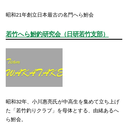
昭和21年創立日本最古の名門へら鮒会
若竹へら鮒釣研究会（日研若竹支部）
昭和32年、小川惠亮氏が中高生を集めて立ち上げ
た「若竹釣りクラブ」を母体とする、由緒あるへ
ら鮒会。