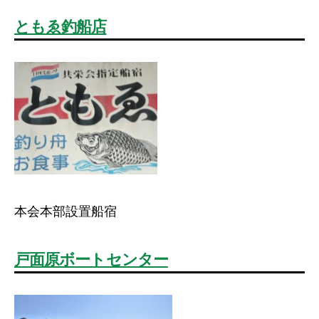
ともゑ釣船店
本会本部設置船宿
戸面原ボートセンター