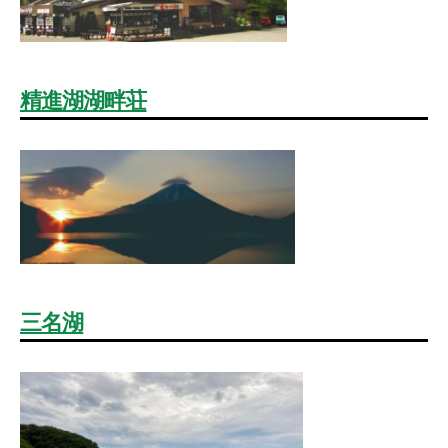
精進湖湖畔荘
三名湖