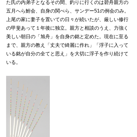
た氏の内弟子となるその間、釣りに行くのは碧舟親方の
五月へら鮒会、自身の関べら、サンデー51の例会のみ。
上尾の家に妻子を置いての日々が続いたが、厳しい修行
の甲斐あって１年後に独立。親方と相談のうえ、力強く
美しい朝日の「旭舟」を自身の銘と定めた。現在に至る
まで、親方の教え「丈夫で綺麗に作れ」「浮子に入って
いる銘が自分の全てと思え」を大切に浮子を作り続けて
いる。