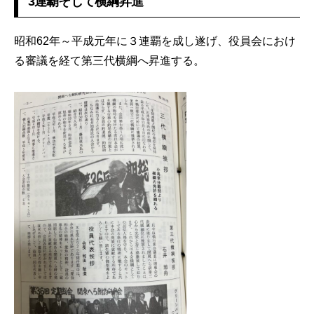
3連覇そして横綱昇進
昭和62年～平成元年に３連覇を成し遂げ、役員会におけ
る審議を経て第三代横綱へ昇進する。