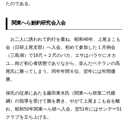
たのである。
関東へら鮒釣研究会入会
お二人に誘われて釣行を重ね、昭和46年、上尾まこも
会（日研上尾支部）へ入会。初めて参加した１月例会
（三島湖）で18尺＋２尺のバカ、エサはバラケにオカ
ユ…殆ど初心者状態でありながら、並んだベテランの高
尾氏に勝ってしまう。同年年間６位、翌年には年間優
勝。
保氏の従弟にあたる藤田東水氏（関東へら研第二代横
綱）の指導を受けて腕を磨き、やがて上尾まこも会を離
れ、昭和50年関東へら研へ入会。翌51年にはサンデー51
クラブを立ち上げる。