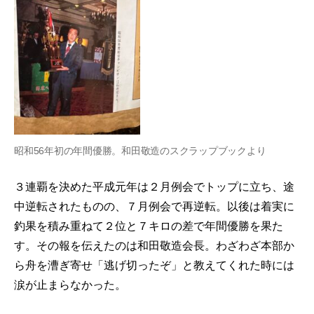
昭和56年初の年間優勝。和田敬造のスクラップブックより
３連覇を決めた平成元年は２月例会でトップに立ち、途
中逆転されたものの、７月例会で再逆転。以後は着実に
釣果を積み重ねて２位と７キロの差で年間優勝を果た
す。その報を伝えたのは和田敬造会長。わざわざ本部か
ら舟を漕ぎ寄せ「逃げ切ったぞ」と教えてくれた時には
涙が止まらなかった。