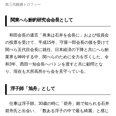
第三代横綱トロフィー
関東へら鮒釣研究会会長として
和田会長の遺言「将来は石井を会長に」および役員会
の投票を受けて、平成15年、守屋一郎会長の後を受けて
関べら五代目会長に就任。日本経済の下降と共にへら鮒
業界も呻吟する中、関べらのために全力を尽くした。令
和3年、西田一知会長へバトンを渡すと共に顧問とな
り、現在も大所高所から会を見守っている。
浮子師「旭舟」として
仕事は浮子師。30歳の時に「碧舟」銘で知られる石井
碧舟氏と出会い、「数ある浮子の中で最も綺麗」と感じ