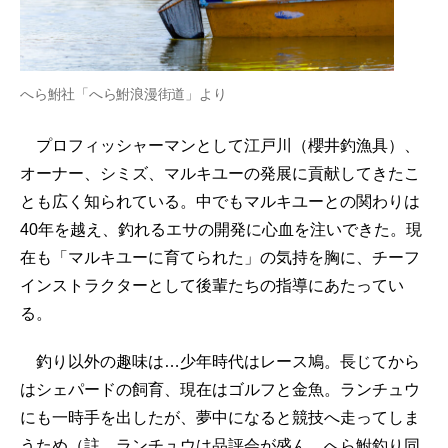
へら鮒社「へら鮒浪漫街道」より
プロフィッシャーマンとして江戸川（櫻井釣漁具）、
オーナー、シミズ、マルキユーの発展に貢献してきたこ
とも広く知られている。中でもマルキユーとの関わりは
40年を越え、釣れるエサの開発に心血を注いできた。現
在も「マルキユーに育てられた」の気持を胸に、チーフ
インストラクターとして後輩たちの指導にあたってい
る。
釣り以外の趣味は…少年時代はレース鳩。長じてから
はシェパードの飼育、現在はゴルフと金魚。ランチュウ
にも一時手を出したが、夢中になると競技へ走ってしま
うため（註 ランチュウは品評会が盛ん。へら鮒釣り同