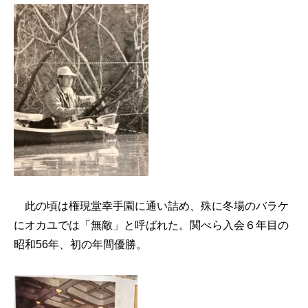
此の頃は権現堂幸手園に通い詰め、殊に冬場のバラケ
にオカユでは「無敵」と呼ばれた。関べら入会６年目の
昭和56年、初の年間優勝。