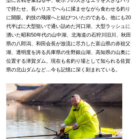
型に苦戦を重ねる中、硬ボソの大きなエサを大きなハリ
で持たせ、長ハリスでへらに揉ませながら食わせる釣り
に開眼。釣技の飛躍へと結びついたのである。他にも20
代半ばに大型狙いで通い詰めた河口湖、大型ラッシュに
湧いた昭和50年代の山中湖、北海道の石狩川旧川、秋田
県の八郎潟、和田会長が放流に尽力した富山県の赤祖父
湖、透明度を誇る兵庫県の生野銀山湖、高知県の山奥に
位置する津賀ダム、現在も名釣り場として知られる佐賀
県の北山ダムなど…今も記憶に深く刻まれている。