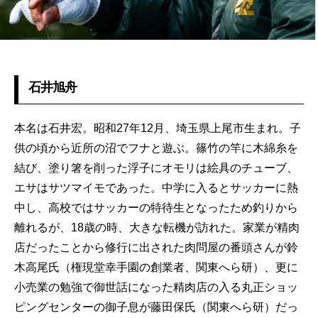
石井旭舟
本名は石井宏。昭和27年12月、埼玉県上尾市生まれ。子
供の頃から近所の沼でフナと遊ぶ。篠竹の竿に木綿糸を
結び、塗り箸を削った浮子にオモリは絵具のチューブ、
エサはサツマイモであった。中学に入るとサッカーに熱
中し、高校ではサッカーの特待生となったため釣りから
離れるが、18歳の時、大きな転機が訪れた。家業が精肉
店だったことから修行に出された肉問屋の番頭さんが鈴
木高尾氏（権現堂幸手園の創業者、関東へら研）、更に
小売業の勉強で御世話になった精肉店の入る丸正ショッ
ピングセンターの御子息が藤田保氏（関東へら研）だっ