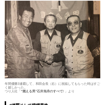
年間優勝3連覇して、和田会長（右）に祝福してもらった時はすご
く嬉しかった。
つり人社「
“燃える男”石井旭舟のすべて!
」より