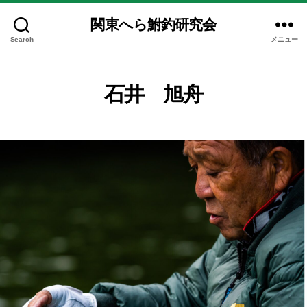
関東へら鮒釣研究会
Search
メニュー
石井 旭舟