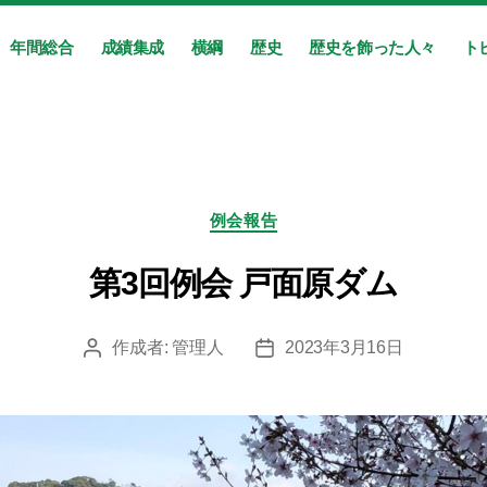
年間総合
成績集成
横綱
歴史
歴史を飾った人々
ト
カ
例会報告
テ
ゴ
第3回例会 戸面原ダム
リ
ー
作成者:
管理人
2023年3月16日
投
投
稿
稿
者
日