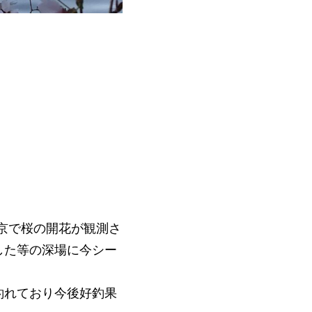
東京で桜の開花が観測さ
した等の深場に今シー
釣れており今後好釣果