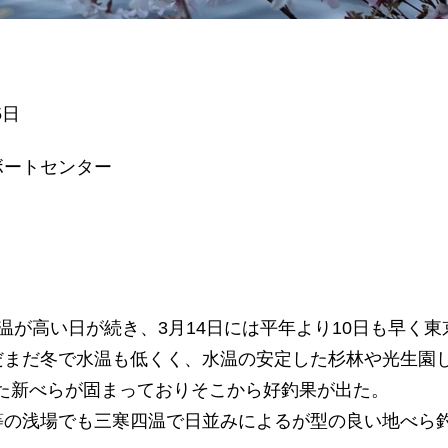
5日
ボートセンター
温が高い日が続き、3月14日には平年より10日も早く
だまだ冬で水温も低くく、水温の安定した杉林や光生園
れた新べらが固まっておりそこから好釣果が出た。
等の浅場でも三寒四温で日並みによるが型の良い地べら