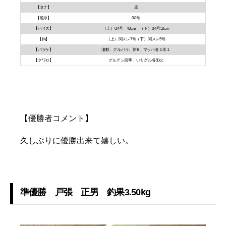
【タナ】
底
【道糸】
0.8号
【ハリス】
（上）0.4号 40cm （下）0.4号50cm
【鈎】
（上）関スレ7号（下）関スレ5号
【バラケ】
凄麩、グルバラ、新B、マッハ各１水１
【クワセ】
グルテン四季、いもグル各50cc
【優勝者コメント】
久しぶりに優勝出来て嬉しい。
準優勝 戸張 正男 釣果3.50kg