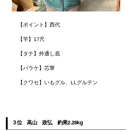
【ポイント】西代
【竿】17尺
【タナ】外通し底
【バラケ】芯華
【クワセ】いもグル、LLグルテン
３位 高山 政弘 釣果2.28kg