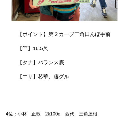
【ポイント】第２カーブ三角田んぼ手前
【竿】16.5尺
【タナ】バランス底
【エサ】芯華、凄グル
4位：小林 正敏 2k100g 西代 三角屋根