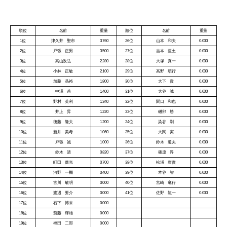
順位
名前
重量
順位
名前
重量
1位
津久井 聖市
3.760
26位
山本 和夫
0.000
2位
戸張 正男
3.500
27位
吉本 亜土
0.000
3位
高山政弘
2.280
28位
大塚 真一
0.000
4位
小林 正敏
2.100
29位
高野 順行
0.000
5位
加藤 晶裕
1.800
30位
大下 貢
0.000
6位
中澤 岳
1.400
31位
大谷 誠
0.000
7位
野村 英利
1.340
32位
関口 和也
0.000
8位
井上 昇
1.220
33位
磯部 勝
0.000
9位
後藤 隆夫
1.200
34位
染谷 剛
0.000
10位
新井 美考
1.060
35位
大関 実
0.000
11位
戸張 誠
1.000
36位
鈴木 道夫
0.000
12位
鈴木 清
0.820
37位
篠原 昇
0.000
13位
町田 廣光
0.700
38位
松浦 庸貴
0.000
14位
河野 一機
0.400
39位
本谷 智
0.000
15位
古川 敏明
0.000
40位
宮崎 竜行
0.000
16位
渡辺 要介
0.000
41位
佐野 龍一
0.000
17位
石下 博末
0.000
18位
斎藤 輝雄
0.000
19位
福田 二郎
0.000