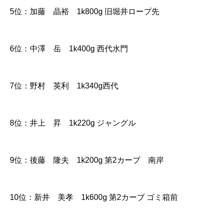
5位：加藤 晶裕 1k800g 旧堀井ロープ先
6位：中澤 岳 1k400g 西代水門
7位：野村 英利 1k340g西代
8位：井上 昇 1k220g ジャングル
9位：後藤 隆夫 1k200g 第2カーブ 南岸
10位：新井 美孝 1k600g 第2カーブ ゴミ箱前