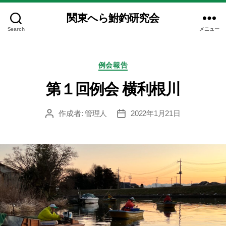
関東へら鮒釣研究会
Search
メニュー
カ
例会報告
テ
ゴ
第１回例会 横利根川
リ
ー
作成者:
管理人
2022年1月21日
投
投
稿
稿
者
日