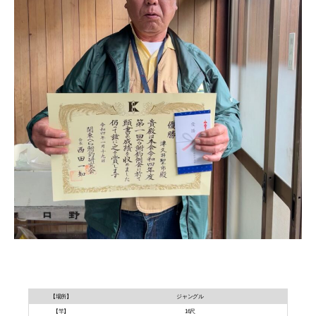
【場所】
ジャングル
【竿】
16尺