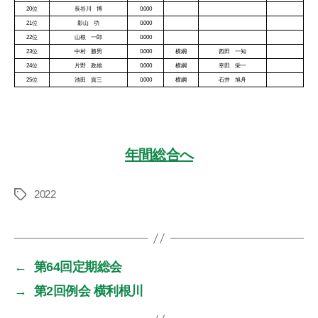
20位
長谷川 博
0.000
21位
影山 功
0.000
22位
山根 一郎
0.000
23位
中村 勝男
0.000
横綱
西田 一知
24位
片野 政雄
0.000
横綱
幸田 栄一
25位
池田 貢三
0.000
横綱
石井 旭舟
年間総合へ
2022
タ
グ
←
第64回定期総会
→
第2回例会 横利根川