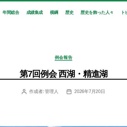
年間総合
成績集成
横綱
歴史
歴史を飾った人々
ト
カ
例会報告
テ
ゴ
第7回例会 西湖・精進湖
リ
ー
作成者:
管理人
2026年7月20日
投
投
稿
稿
者
日