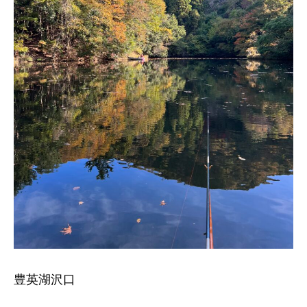
豊英湖沢口