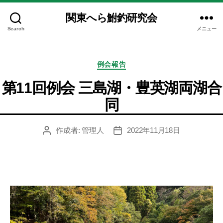
関東へら鮒釣研究会
Search
メニュー
カ
例会報告
テ
ゴ
第11回例会 三島湖・豊英湖両湖合
リ
同
ー
作成者:
管理人
2022年11月18日
投
投
稿
稿
者
日