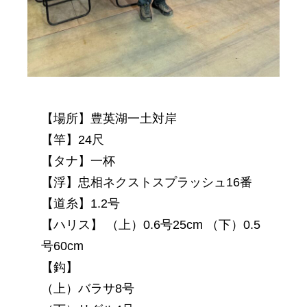
【場所】豊英湖一土対岸
【竿】24尺
【タナ】一杯
【浮】忠相ネクストスプラッシュ16番
【道糸】1.2号
【ハリス】 （上）0.6号25cm （下）0.5
号60cm
【鈎】
（上）バラサ8号