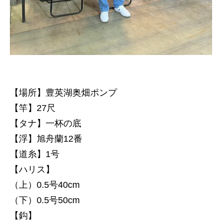
【場所】豊英湖奥畑ポンプ
【竿】27尺
【タナ】一杯の底
【浮】旭舟蘭12番
【道糸】1号
【ハリス】
（上）0.5号40cm
（下）0.5号50cm
【鈎】