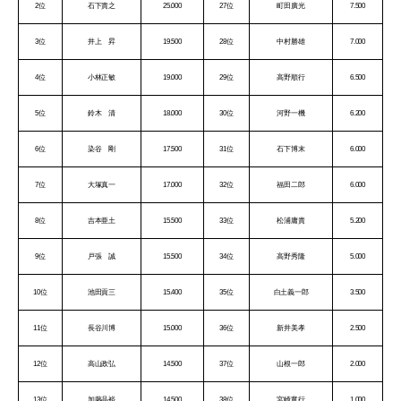
2位
石下貴之
25.000
27位
町田廣光
7.500
3位
井上 昇
19.500
28位
中村勝雄
7.000
4位
小林正敏
19.000
29位
高野順行
6.500
5位
鈴木 清
18.000
30位
河野一機
6.200
6位
染谷 剛
17.500
31位
石下博末
6.000
7位
大塚真一
17.000
32位
福田二郎
6.000
8位
吉本亜土
15.500
33位
松浦庸貴
5.200
9位
戸張 誠
15.500
34位
高野秀隆
5.000
10位
池田貢三
15.400
35位
白土義一郎
3.500
11位
長谷川博
15.000
36位
新井美孝
2.500
12位
高山政弘
14.500
37位
山根一郎
2.000
13位
加藤晶裕
14.500
38位
宮崎竜行
1.000