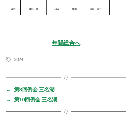
25位
磯部 勝
7.500
横綱
幸田 栄一
年間総合へ
2024
タ
グ
←
第8回例会 三名湖
→
第10回例会 三名湖