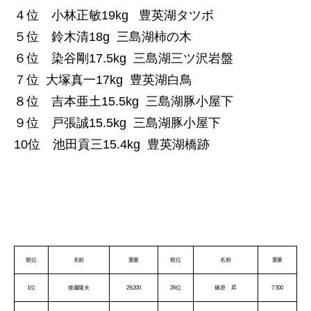
４位 小林正敏19kg 豊英湖タツボ
５位 鈴木清18g 三島湖柿の木
６位 染谷剛17.5kg 三島湖三ツ沢岩盤
７位 大塚真一17kg 豊英湖白鳥
８位 吉本亜土15.5kg 三島湖豚小屋下
９位 戸張誠15.5kg 三島湖豚小屋下
10位 池田貢三15.4kg 豊英湖橋跡
順位
名前
重量
順位
名前
重量
1位
後藤隆夫
29.200
26位
篠原 昇
7.500