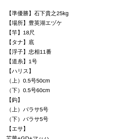
【準優勝】石下貴之25kg
【場所】豊英湖エヅケ
【竿】18尺
【タナ】底
【浮子】忠相11番
【道糸】1号
【ハリス】
（上）0.5号50cm
（下）0.5号60cm
【鈎】
（上）バラサ5号
（下）バラサ5号
【エサ】
芯華+GD+マッハ