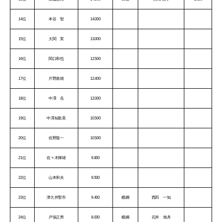
14位
本谷 智
14.000
15位
大関 実
13.000
16位
関口和也
12.500
17位
片野政雄
12.400
18位
中澤 岳
12.000
19位
中澤知歌美
10.500
20位
佐野龍一
10.500
21位
佐々木輝雄
9.800
22位
山本和夫
9.500
23位
津久井聖市
9.400
横綱
西田 一知
24位
戸張正男
8.000
横綱
石井 旭舟