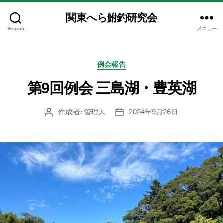
関東へら鮒釣研究会
Search
メニュー
カ
例会報告
テ
ゴ
第9回例会 三島湖・豊英湖
リ
ー
作成者:
管理人
2024年9月26日
投
投
稿
稿
者
日